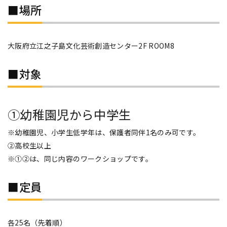
■
場所
大阪府立江之子島文化芸術創造センター2F ROOM8
■対象
①幼稚園児から中学生
※幼稚園児、小学生低学年は、保護者同伴1名のみ可です。
②高校生以上
※①②は、同じ内容のワークショップです。
■定員
各25名（先着順）